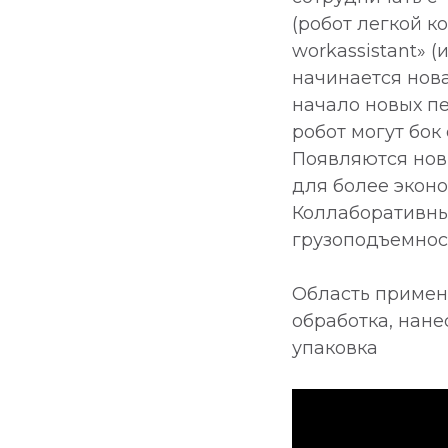
(робот легкой кон
workassistant» 
начинается нов
начало новых п
робот могут бок
Появляются нов
для более экон
Коллаборативны
грузоподъемность
Область примен
обработка, нане
упаковка