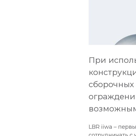
При исполь
конструкц
сборочных 
ограждений
возможным
LBR iiwa – пер
сотрудничать с 