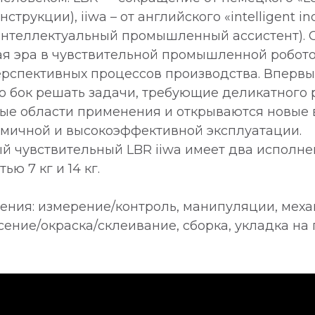
струкции), iiwa – от английского «intelligent ind
(интеллектуальный промышленный ассистент). 
ая эра в чувствительной промышленной робото
ерспективных процессов производства. Впервы
 о бок решать задачи, требующие деликатного
ые области применения и открываются новые
омичной и высокоэффективной эксплуатации.
й чувствительный LBR iiwa имеет два исполне
ю 7 кг и 14 кг.
ения: измерение/контроль, манипуляции, мех
сение/окраска/склеивание, сборка, укладка на