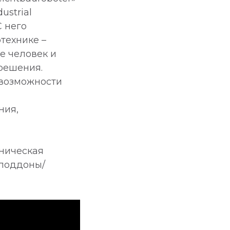
ustrial
С него
технике –
е человек и
 решения.
 возможности
ния,
аническая
 поддоны/