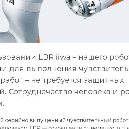
зовании LBR iiwa – нашего робо
ии для выполнения чувствител
работ – не требуется защитных
. Сотруднечество человека и ро
.
вый серийно выпущенный чувствительный робот
человеком. LBR — сокращение от немецкого «Le