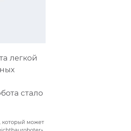
та легкой
ьных
бота стало
, который может
ichtbauroboter»