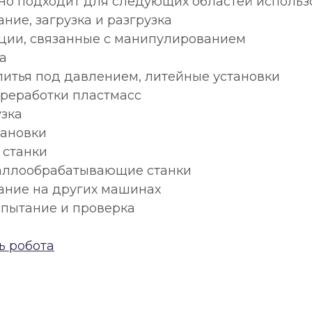
ьно подходит для следующих областей использ
ние, загрузка и разгрузка
ции, связанные с манипулированием
а
итья под давлением, литейные установки
ереработки пластмасс
узка
тановки
 станки
аллообрабатывающие станки
ние на других машинах
спытание и проверка
ь робота