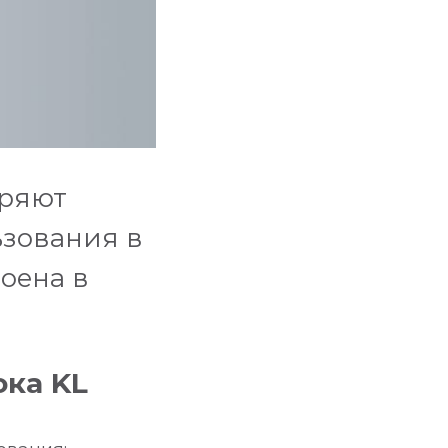
иряют
ьзования в
оена в
ока KL