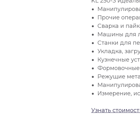
KL 250-3 идеал
Манипулирова
Прочие опера
Сварка и пайк
Машины для л
Станки для п
Укладка, загр
Кузнечные ус
Формовочные
Режущие мет
Манипулирова
Измерение, и
Узнать стоимост