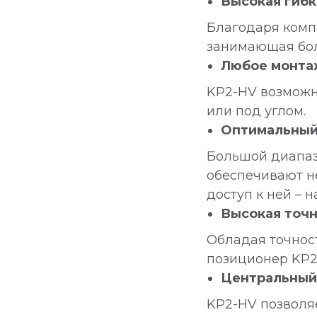
Высокая гибк
Благодаря компа
занимающая бо
Любое монта
KP2-HV возможно
или под углом.
Оптимальный 
Большой диапазо
обеспечивают н
доступ к ней – 
Высокая точ
Обладая точнос
позиционер KP2
Центральный
KP2-HV позволя