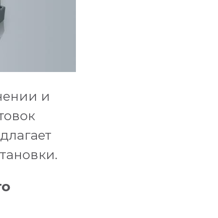
нении и
товок
едлагает
тановки.
го