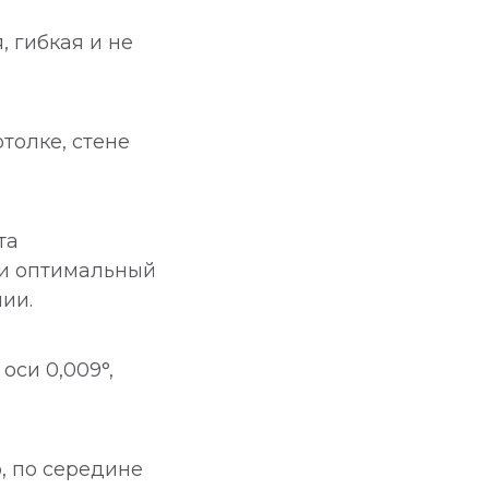
 гибкая и не
толке, стене
та
 и оптимальный
ии.
си 0,009°,
, по середине