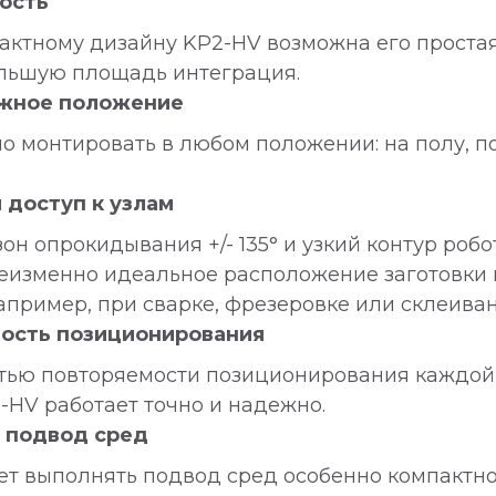
ость
ктному дизайну KP2-HV возможна его простая,
льшую площадь интеграция.
жное положение
 монтировать в любом положении: на полу, по
доступ к узлам
н опрокидывания +/- 135° и узкий контур робо
еизменно идеальное расположение заготовки
например, при сварке, фрезеровке или склеиван
ность позиционирования
тью повторяемости позиционирования каждой о
-HV работает точно и надежно.
 подвод сред
ет выполнять подвод сред особенно компактно