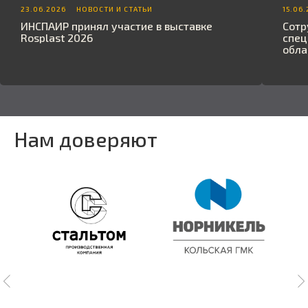
23.06.2026
НОВОСТИ И СТАТЬИ
15.06
ИНСПАИР принял участие в выставке
Сотр
Rosplast 2026
спец
обла
Нам доверяют