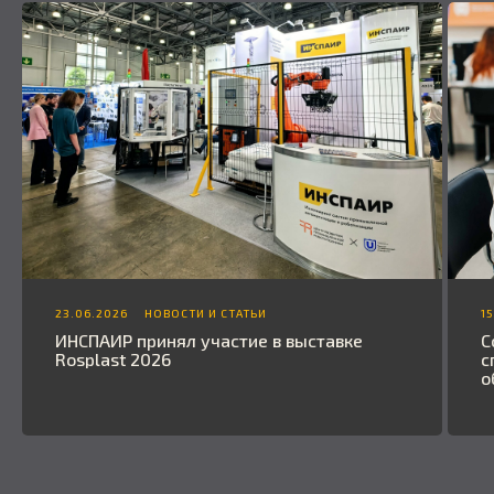
23.06.2026
НОВОСТИ И СТАТЬИ
1
ИНСПАИР принял участие в выставке
С
Rosplast 2026
с
о