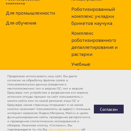
комплексы
Роботизированный
Для промышленности
комплекс укладки
Для обучения
брикетов каучука
Комплекс
роботизированного
депаллетирования и
растарки
Учебные
роботизированные
Продолжая использовать наш сайт, Вы даете
ячейки
согласие на обработку файлов cookie и
пользовательских данных (сведения о
местоположении; тип и версия ОС; тип и версия
Контакты
ИНСПАИР
Браузера; тип устройства и разрешение его экрана;
источник откуда пришел на сайт пользователь; с
какого сайта или по какой рекламе; язык ОС и
Томск, ул. Шевченко
Меры поддержки
Браузера; какие страницы открывает и на какие
49Б, стр. 3
Согласен
кнопки нажимает пользователь; ip-адрес) с помощью
Собственное
интернет-сервисов Яндекс.Метрика, Mail.ru в целях
+7-923-400-11-46
функционирования сайта, проведения ретаргетинга,
производство
и проведения статистических исследований и
info@inspair.ru
обзоров. Нажимая кнопку «Согласен», Вы
подтверждаете то, что Вы
проинформированы
об