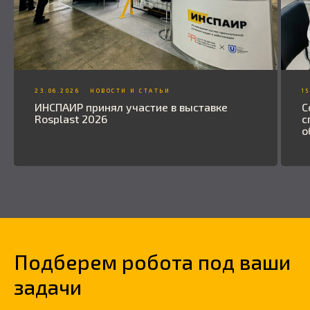
23.06.2026
НОВОСТИ И СТАТЬИ
1
ИНСПАИР принял участие в выставке
С
Rosplast 2026
с
о
Подберем робота под ваши
задачи