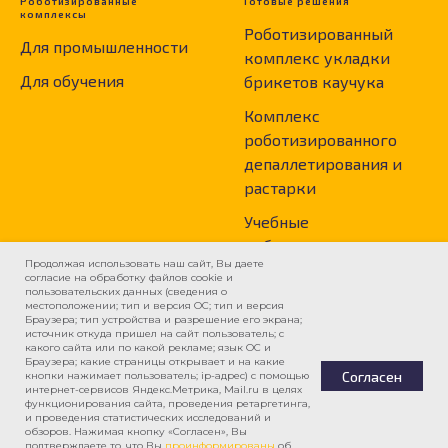
Роботизированные
Готовые решения
комплексы
Роботизированный
Для промышленности
комплекс укладки
Для обучения
брикетов каучука
Комплекс
роботизированного
депаллетирования и
растарки
Учебные
роботизированные
Продолжая использовать наш сайт, Вы даете
ячейки
согласие на обработку файлов cookie и
пользовательских данных (сведения о
местоположении; тип и версия ОС; тип и версия
Контакты
ИНСПАИР
Браузера; тип устройства и разрешение его экрана;
источник откуда пришел на сайт пользователь; с
Томск, ул. Шевченко
Меры поддержки
какого сайта или по какой рекламе; язык ОС и
Браузера; какие страницы открывает и на какие
49Б, стр. 3
Согласен
кнопки нажимает пользователь; ip-адрес) с помощью
Собственное
интернет-сервисов Яндекс.Метрика, Mail.ru в целях
+7-923-400-11-46
функционирования сайта, проведения ретаргетинга,
производство
и проведения статистических исследований и
info@inspair.ru
обзоров. Нажимая кнопку «Согласен», Вы
подтверждаете то, что Вы
проинформированы
об